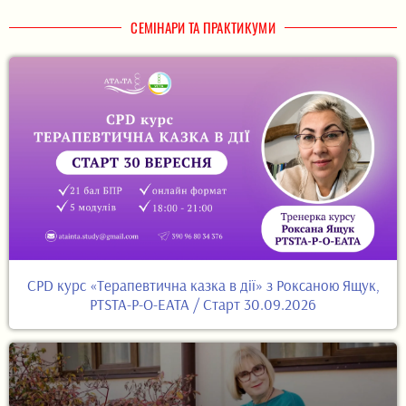
СЕМІНАРИ ТА ПРАКТИКУМИ
CPD курс «Терапевтична казка в дії» з Роксаною Ящук,
PTSTA-P-O-EATA / Старт 30.09.2026