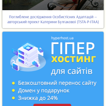
Поглиблене дослідження Особистісних Адаптацій —
авторський проект Катерини Булгакової (TSTA-P-ITAA)