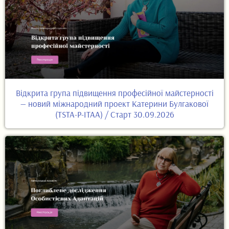
Відкрита група підвищення професійної майстерності
— новий міжнародний проект Катерини Булгакової
(TSTA-P-ITAA) / Старт 30.09.2026