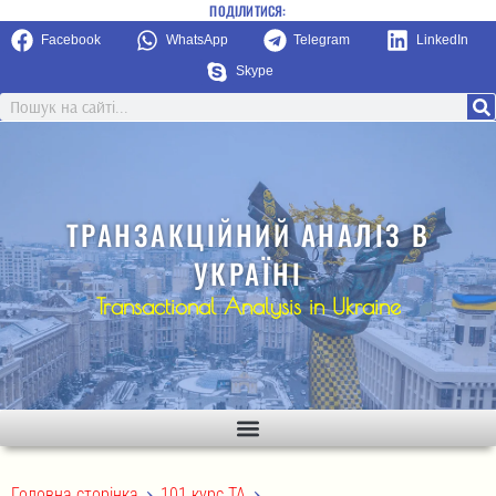
ПОДІЛИТИСЯ:
Facebook
WhatsApp
Telegram
LinkedIn
Skype
ТРАНЗАКЦІЙНИЙ АНАЛІЗ В
УКРАЇНІ
Transactional Analysis in Ukraine
>
>
Головна сторінка
101 курс ТА