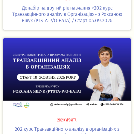
Донабір на другий рік навчання «202 курс
Транзакційного аналізу в Організаціях» з Роксаною
Ящук (PTSTA-P/O-EATA) / Старт 05.09.2026
202 КУРСИ ТА
202 курс Транзакційного аналізу в організаціях з