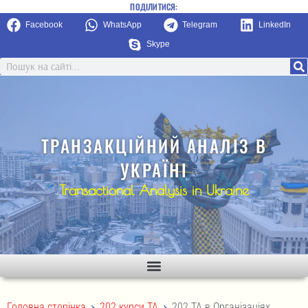
ПОДІЛИТИСЯ:
Facebook
WhatsApp
Telegram
LinkedIn
Skype
ТРАНЗАКЦІЙНИЙ АНАЛІЗ В
УКРАЇНІ
Transactional Analysis in Ukraine
>
>
Головна сторінка
202 курси ТА
202 ТА в Організаціях