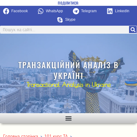
ПОДІЛИТИСЯ:
Facebook
WhatsApp
Telegram
LinkedIn
Skype
ТРАНЗАКЦІЙНИЙ АНАЛІЗ В
УКРАЇНІ
Transactional Analysis in Ukraine
>
>
Головна сторінка
101 курс ТА