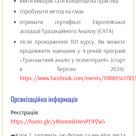
вміти використати концепції на практиці
спробувати метод на смак
отримати сертифікат Европейської
асоціації Тразакційного Аналізу (ЄАТА)
після проходження 101 курсу, Ви можете
продовжити навчання у 4-річній програмі
«Транзактний аналіз у психотерапії» (старт
в березні 2024):
https://www.facebook.com/events/70889561785
Організаційна інформація
Реєстрація
:
https://forms.gle/y8hemmkHenPT1PZw5
➡Крок 1: заповніть цю форму та чекайте листа