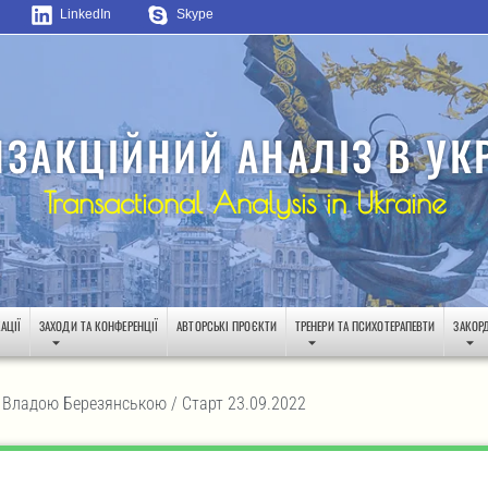
LinkedIn
Skype
НЗАКЦІЙНИЙ АНАЛІЗ В УКР
Transactional Analysis in Ukraine
АЦІЇ
ЗАХОДИ ТА КОНФЕРЕНЦІЇ
АВТОРСЬКІ ПРОЄКТИ
ТРЕНЕРИ ТА ПСИХОТЕРАПЕВТИ
ЗАКОР
 з Владою Березянською / Старт 23.09.2022