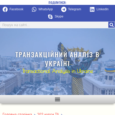
ПОДІЛИТИСЯ:
Facebook
WhatsApp
Telegram
LinkedIn
Skype
ТРАНЗАКЦІЙНИЙ АНАЛІЗ В
УКРАЇНІ
Transactional Analysis in Ukraine
>
>
Головна сторінка
202 курси ТА