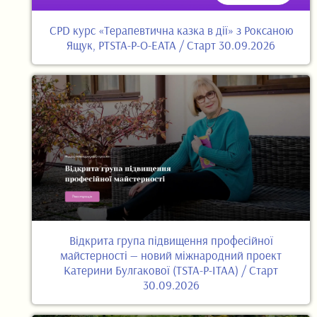
CPD курс «Терапевтична казка в дії» з Роксаною
Ящук, PTSTA-P-O-EATA / Старт 30.09.2026
Відкрита група підвищення професійної
майстерності — новий міжнародний проект
Катерини Булгакової (TSTA-P-ITAA) / Старт
30.09.2026