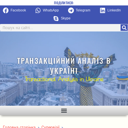
ПОДІЛИТИСЯ:
Facebook
WhatsApp
Telegram
LinkedIn
Skype
ТРАНЗАКЦІЙНИЙ АНАЛІЗ В
УКРАЇНІ
Transactional Analysis in Ukraine
>
>
Головна сторінка
Супервізії