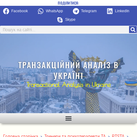
ПОДІЛИТИСЯ:
Facebook
WhatsApp
Telegram
LinkedIn
Skype
ТРАНЗАКЦІЙНИЙ АНАЛІЗ В
УКРАЇНІ
Transactional Analysis in Ukraine
>
>
>
Головна сторінка
Тренери та психотерапевти ТА
PTSTA