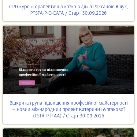
CPD курс «Терапевтична казка в дії» з Роксаною Ящук,
PTSTA-P-O-EATA / Старт 30.09.2026
Відкрита група підвищення професійної майстерності
— новий міжнародний проект Катерини Булгакової
(TSTA-P-ITAA) / Старт 30.09.2026