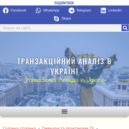
ПОДІЛИТИСЯ:
Facebook
WhatsApp
Telegram
LinkedIn
Skype
ТРАНЗАКЦІЙНИЙ АНАЛІЗ В
УКРАЇНІ
Transactional Analysis in Ukraine
>
>
Головна сторінка
Семінари та практикуми ТА