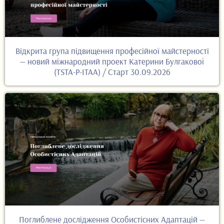
Відкрита група підвищення професійної майстерності
— новий міжнародний проект Катерини Булгакової
(TSTA-P-ITAA) / Старт 30.09.2026
Поглиблене дослідження Особистісних Адаптацій —