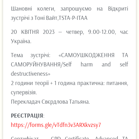
Шановні колеги, запрошуємо на Відкриті
зустрічі з Тоні Вайт,TSTA-P-ITAA
20 КВІТНЯ 2023 — четвер, 9.00-12.00, час
Україна.
Тема зустрічі: «САМОУШКОДЖЕННЯ ТА
САМОРУЙНУВАННЯ/Self harm and self
destructiveness»
2 години теорії + 1 година практична: питання,
супервізія.
Перекладач Свєрдлова Татьяна.
РЕЄСТРАЦІЯ
:
https://forms.gle/vTdfn3v3ARXkvzsy7
Сертифікат — CPD Certificate. Аdvanced TA