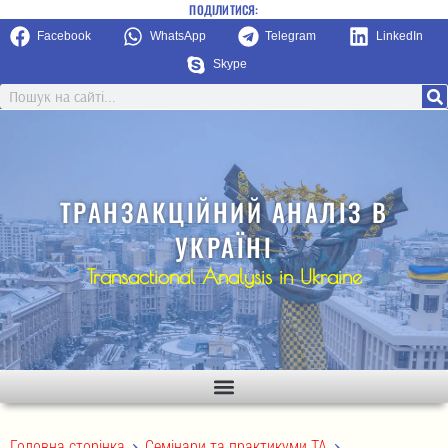
ПОДІЛИТИСЯ:
Facebook
WhatsApp
Telegram
LinkedIn
Skype
ТРАНЗАКЦІЙНИЙ АНАЛІЗ В
УКРАЇНІ
Transactional Analysis in Ukraine
>
>
Головна сторінка
Семінари та практикуми ТА