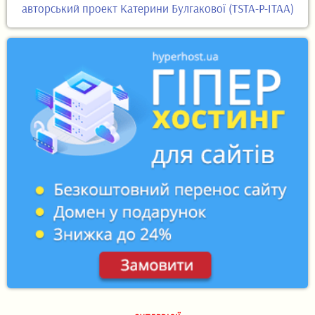
авторський проект Катерини Булгакової (TSTA-P-ITAA)