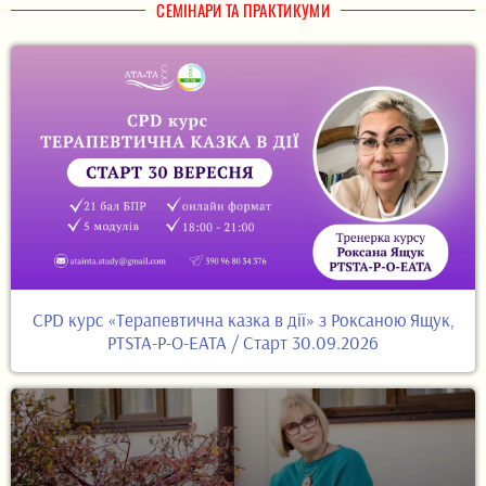
СЕМІНАРИ ТА ПРАКТИКУМИ
CPD курс «Терапевтична казка в дії» з Роксаною Ящук,
PTSTA-P-O-EATA / Старт 30.09.2026