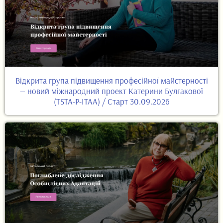
Відкрита група підвищення професійної майстерності
— новий міжнародний проект Катерини Булгакової
(TSTA-P-ITAA) / Старт 30.09.2026