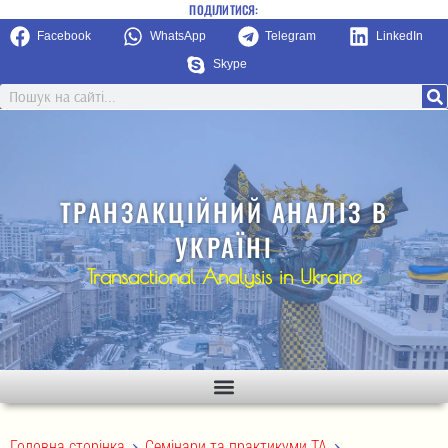
ПОДІЛИТИСЯ:
Facebook
WhatsApp
Telegram
LinkedIn
Skype
ТРАНЗАКЦІЙНИЙ АНАЛІЗ В
УКРАЇНІ
Transactional Analysis in Ukraine
>
>
Головна сторінка
Семінари та практикуми ТА