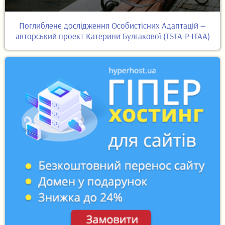
Поглиблене дослідження Особистісних Адаптацій —
авторський проект Катерини Булгакової (TSTA-P-ITAA)