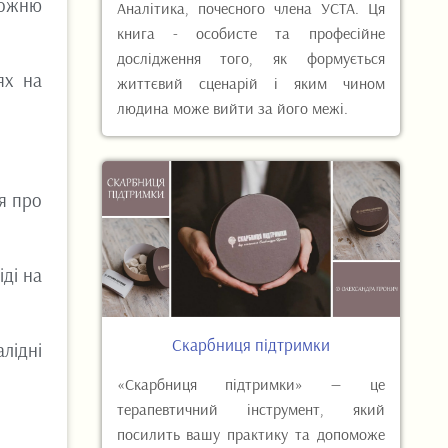
рожню
Аналітика, почесного члена УСТА. Ця
книга - особисте та професійне
дослідження того, як формується
ях на
життєвий сценарій і яким чином
людина може вийти за його межі.
ня про
ді на
Скарбниця підтримки
алідні
«Скарбниця підтримки» — це
терапевтичний інструмент, який
посилить вашу практику та допоможе