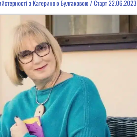
айстерності з Катериною Булгаковою / Старт 22.06.2023