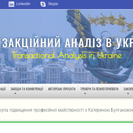
LinkedIn
Skype
НЗАКЦІЙНИЙ АНАЛІЗ В УКР
Transactional Analysis in Ukraine
АЦІЇ
ЗАХОДИ ТА КОНФЕРЕНЦІЇ
АВТОРСЬКІ ПРОЄКТИ
ТРЕНЕРИ ТА ПСИХОТЕРАПЕВТИ
ЗАКОР
рупа підвищення професійної майстерності з Катериною Булгаковою