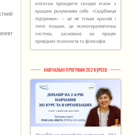
клієнтам проходити складні етапи з
кращим розумінням себе. «Скарбниця
ктний
підтримки» — це не тільки красиві і
теплі плашки, це психотерапевтична
апевт
система, заснована на працях
провідних психологів та філософів.
НАВЧАЛЬНІ ПРОГРАМИ 202 КУРСІВ
Донабір на другий рік навчання «202