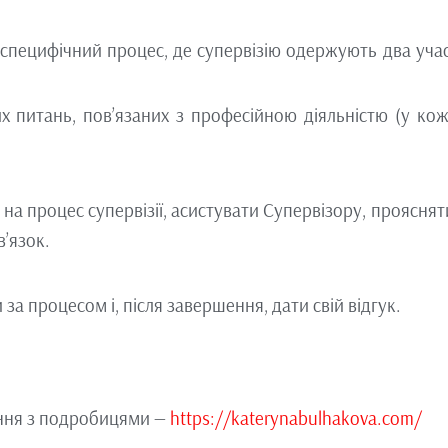
е специфічний процес, де супервізію одержують два уча
их питань, пов’язаних з професійною діяльністю (у ко
а процес супервізії, асистувати Супервізору, проясняти
’язок.
а процесом і, після завершення, дати свій відгук.
ення з подробицями —
https://katerynabulhakova.com/