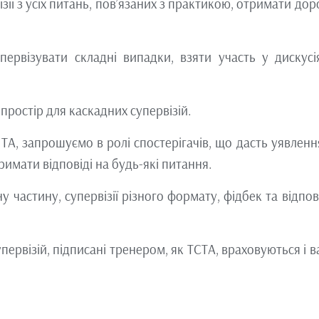
зії з усіх питань, пов’язаних з практикою, отримати до
ервізувати складні випадки, взяти участь у дискусі
простір для каскадних супервізій.
 ТА, запрошуємо в ролі спостерігачів, що дасть уявлен
имати відповіді на будь-які питання.
астину, супервізії різного формату, фідбек та відпові
ервізій, підписані тренером, як ТСТА, враховуються і в