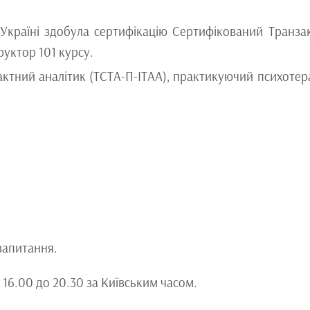
країні здобула сертифікацію Сертифікований Транза
руктор 101 курсу.
актний аналітик (ТСТА-П-ІТАА), практикуючий психотер
 запитання.
16.00 до 20.30 за Київським часом.