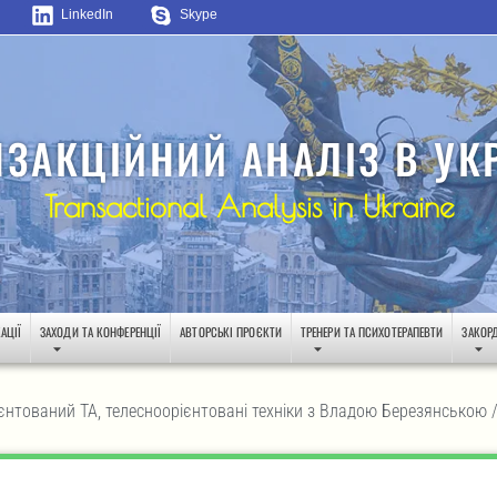
LinkedIn
Skype
НЗАКЦІЙНИЙ АНАЛІЗ В УКР
Transactional Analysis in Ukraine
АЦІЇ
ЗАХОДИ ТА КОНФЕРЕНЦІЇ
АВТОРСЬКІ ПРОЄКТИ
ТРЕНЕРИ ТА ПСИХОТЕРАПЕВТИ
ЗАКОР
єнтований ТА, телесноорієнтовані техніки з Владою Березянською /