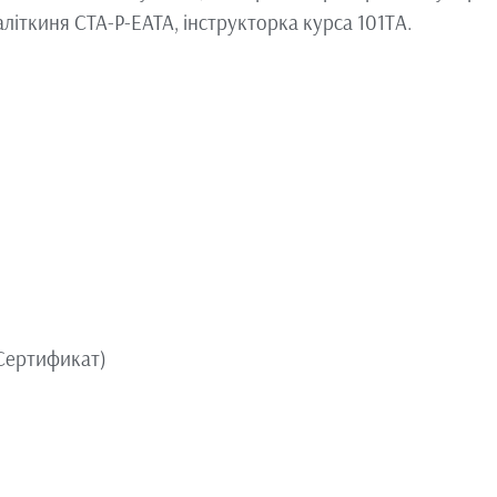
літкиня CTA-P-EATA, інструкторка курса 101ТА.
 Сертификат)