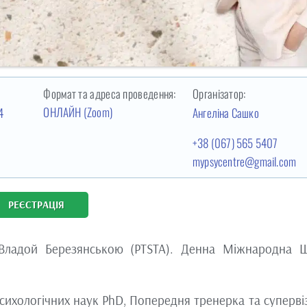
Формат та адреса проведення:
Організатор:
ОНЛАЙН (Zoom)
4
Ангеліна Сашко
+38 (067) 565 5407
mypsycentre@gmail.com
РЕЄСТРАЦІЯ
Владой Березянською (PTSTA). Денна Міжнародна 
сихологічних наук PhD, Попередня тренерка та суперві