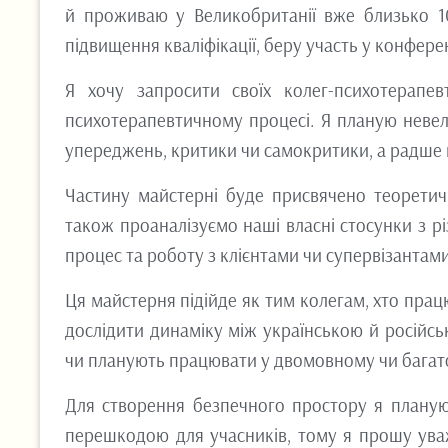
й проживаю у Великобританії вже близько 10 
підвищення кваліфікації, беру участь у конфере
Я хочу запросити своїх колег-психотерап
психотерапевтичному процесі. Я планую невели
упереджень, критики чи самокритики, а радше 
Частину майстерні буде присвячено теорети
також проаналізуємо наші власні стосунки з р
процес та роботу з клієнтами чи супервізантами
Ця майстерня підійде як тим колегам, хто працю
дослідити динаміку між українською й російсь
чи планують працювати у двомовному чи багат
Для створення безпечного простору я планую
перешкодою для учасників, тому я прошу ува