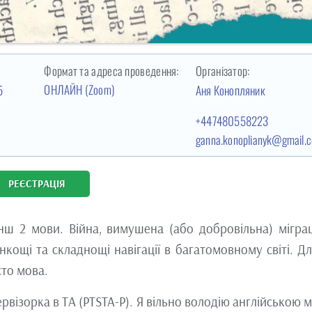
Формат та адреса проведення:
Організатор:
ОНЛАЙН (Zoom)
5
Аня Конопляник
+447480558223
ganna.konoplianyk@gmail.
РЕЄСТРАЦІЯ
ш 2 мови. Війна, вимушена (або добровільна) міграц
нкощі та складнощі навігації в багатомовному світі. Дл
сто мова.
рвізорка в ТА (PTSTA-P). Я вільно володію англійською