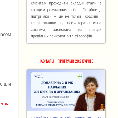
клієнтам проходити складні етапи з
кращим розумінням себе. «Скарбниця
підтримки» — це не тільки красиві і
теплі плашки, це психотерапевтична
система, заснована на працях
часом
провідних психологів та філософів.
НАВЧАЛЬНІ ПРОГРАМИ 202 КУРСІВ
рс для
ernia-
Донабір на другий рік навчання «202