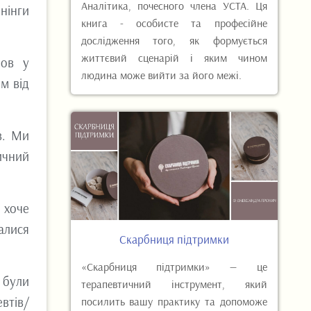
Аналітика, почесного члена УСТА. Ця
нінги
книга - особисте та професійне
дослідження того, як формується
життєвий сценарій і яким чином
мов у
людина може вийти за його межі.
м від
в. Ми
ичний
о хоче
алися
Скарбниця підтримки
«Скарбниця підтримки» — це
 були
терапевтичний інструмент, який
втів/
посилить вашу практику та допоможе