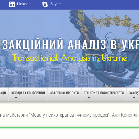
LinkedIn
Skype
НЗАКЦІЙНИЙ АНАЛІЗ В УКР
Transactional Analysis in Ukraine
АЦІЇ
ЗАХОДИ ТА КОНФЕРЕНЦІЇ
АВТОРСЬКІ ПРОЄКТИ
ТРЕНЕРИ ТА ПСИХОТЕРАПЕВТИ
ЗАКОР
на майстерня “Мова у психотерапевтичному процесі”. Аня Коноплян