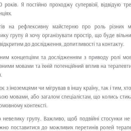
років. Я постійно проходжу супервізії, відвідую тре
нціях.
евтів на рефлексивну майстерню про роль різних 
ку групу й хочу організувати простір, що буде вільни
відкритим до дослідження, допитливості та контакту.
чним концепціям та дослідженням з приводу ролі мо
ізними мовами та їхній потенційний вплив на терапевт
.
є з іноземцями чи мігрував в іншу країну, так і тим, хт
кою мовами, або загалом спеціалістам, що колись стик
омовному контексті.
 невелику групу. Важливо, щоб подвійні стосунки не
жно поставитися до можливих перетинів ролей терапе