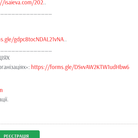
://isaieva.com/202
..
_______________
ms.gle/gdpc8tocNDAL21vNA
..
_______________
ЦІЯХ
рганізаціях»:
https://forms.gle/DSvvAW2KTW1udHbw6
om
ції.
РЕЄСТРАЦІЯ