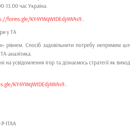
00-13.00 час Україна.
ps://forms.gle/KY4YWqWtDEdj4WAs9
..
гри у ТА
м» рівнем. Спосіб задовільнити потребу непрямим шл
 ТА-аналітика.
 на усвідомлення ігор та дізнаємось стратегії як вихо
rms.gle/KY4YWqWtDEdj4WAs9
..
-P-ITAA