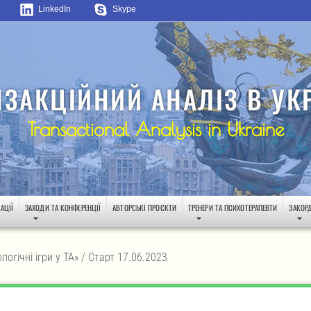
LinkedIn
Skype
НЗАКЦІЙНИЙ АНАЛІЗ В УКР
Transactional Analysis in Ukraine
АЦІЇ
ЗАХОДИ ТА КОНФЕРЕНЦІЇ
АВТОРСЬКІ ПРОЄКТИ
ТРЕНЕРИ ТА ПСИХОТЕРАПЕВТИ
ЗАКОР
логічні ігри у ТА» / Старт 17.06.2023