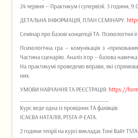
24 червня — Практикум і супервізії. 3 години, 9.
ДЕТАЛЬНА ІНФОРМАЦІЯ, ПЛАН СЕМІНАРУ:
htt
Семінар про базові концепції ТА. Психологічні і
Психологічна гра — комунікація з «приховани
Частина сценарію. Аналіз ігор — базова навичка
На практикумі проведемо вправи, які спрямовані
них.
УМОВИ НАВЧАННЯ ТА РЕЄСТРАЦІЯ:
https://fo
________________________
Курс веде одна із провідних ТА фахівців:
ІСАЄВА НАТАЛІЯ, PTSTA-P-EATA.
2 години теорії на курсі викладає Тоні Вайт TSTA