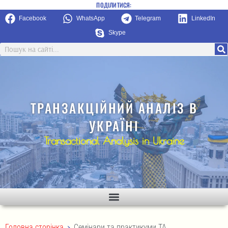
ПОДІЛИТИСЯ:
Facebook
WhatsApp
Telegram
LinkedIn
Skype
ТРАНЗАКЦІЙНИЙ АНАЛІЗ В
УКРАЇНІ
Transactional Analysis in Ukraine
>
Головна сторінка
Семінари та практикуми ТА