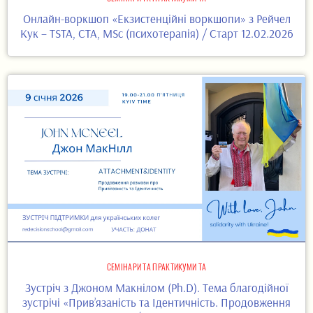
Онлайн-воркшоп «Екзистенційні воркшопи» з Рейчел
Кук – TSTA, CTA, MSc (психотерапія) / Старт 12.02.2026
СЕМІНАРИ ТА ПРАКТИКУМИ ТА
Зустріч з Джоном Макнілом (Ph.D). Тема благодійної
зустрічі «Прив’язаність та Ідентичність. Продовження