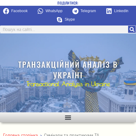
ПОДІЛИТИСЯ:
Facebook
WhatsApp
Telegram
LinkedIn
Skype
ТРАНЗАКЦІЙНИЙ АНАЛІЗ В
УКРАЇНІ
Transactional Analysis in Ukraine
>
Головна сторінка
Семінари та практикуми ТА