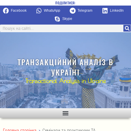
ПОДІЛИТИСЯ:
Facebook
WhatsApp
Telegram
LinkedIn
Skype
ТРАНЗАКЦІЙНИЙ АНАЛІЗ В
УКРАЇНІ
Transactional Analysis in Ukraine
>
Головна сторінка
Семінари та практикуми ТА